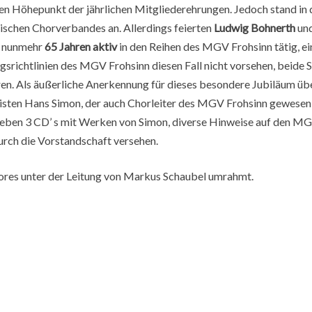
n Höhepunkt der jährlichen Mitgliederehrungen. Jedoch stand in di
schen Chorverbandes an. Allerdings feierten
Ludwig Bohnerth
un
it nunmehr
65 Jahren aktiv
in den Reihen des MGV Frohsinn tätig, e
gsrichtlinien des MGV Frohsinn diesen Fall nicht vorsehen, beide 
ren. Als äußerliche Anerkennung für dieses besondere Jubiläum üb
ten Hans Simon, der auch Chorleiter des MGV Frohsinn gewesen war
, neben 3 CD’ s mit Werken von Simon, diverse Hinweise auf den M
urch die Vorstandschaft versehen.
ores unter der Leitung von Markus Schaubel umrahmt.