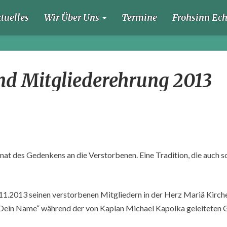
tuelles
Wir Über Uns
Termine
Frohsinn Ec
Totengedenken
d Mitgliederehrung 2013
und
Mitgliederehrung
2013
nat des Gedenkens an die Verstorbenen. Eine Tradition, die auc
.2013 seinen verstorbenen Mitgliedern in der Herz Mariä Kirche i
st Dein Name“ während der von Kaplan Michael Kapolka geleiteten 