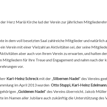
der Herz Mariä Kirche lud der Verein zur jährlichen Mitgliederehr
e in dem voll besetzten Saal zahlreiche Mitglieder und natürlich a
 ein Verein mit einer Vielzahl an Aktivitäten sei, der seine Mitglie
Aktivitäten aber auch von Ihrem Verein zu erwarten, und halten de
en Mitgliedern für Ihre Treue und Engagement und nahm nach der 
rehrungen vor.
Herr
Karl-Heinz Schreck
mit der „
Silbernen Nadel
“ des Vereins ge
sammlung im April 2013 wurden
Otto Stuppi, Karl-Heinz Edelmann, 
gehörigen „
Goldenen Nadel
“ des Vereins überreicht. Jakob Mülle
te im Namen aller Jubilare auch zukünftig die Unterstützung des V