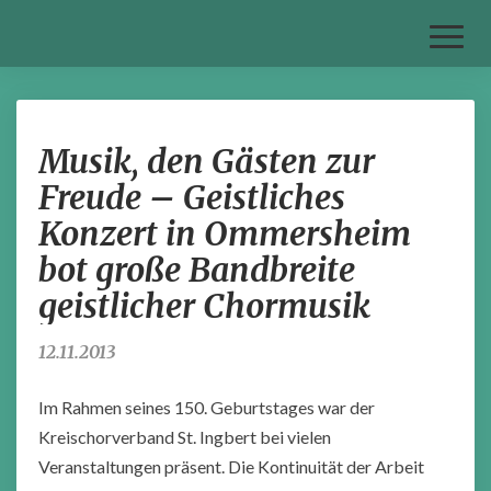
Toggl
Naviga
Musik,
Musik, den Gästen zur
den
Gästen
Freude – Geistliches
zur
Konzert in Ommersheim
Freude
–
bot große Bandbreite
Geistliches
geistlicher Chormusik
Konzert
in
Ommersheim
12.11.2013
bot
große
Im Rahmen seines 150. Geburtstages war der
Bandbreite
Kreischorverband St. Ingbert bei vielen
geistlicher
Veranstaltungen präsent. Die Kontinuität der Arbeit
Chormusik