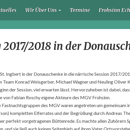
tuelles
Wir Über Uns
Termine
Frohsinn Ec
Sessionseröffnung
g 2017/2018 in der Donausc
2017/2018
in
der
Donauschenke
t. Ingbert in der Donauschenke in die närrische Session 2017/201
em Team Konrad Weisgerber, Michael Wagner und Neuling Oliver Kö
nn der Session, viel erwarten lässt. Hervorzuheben ist dabei, dass
e von Fabian Roschy eigene Akteure des MGV Frohsinn.
le Fastnachtsgruppen des MGV waren angetreten um gemeinsam in d
son) kompletten Elferrates und der Begrüßung durch Andreas Thei
er perfekt vorgetragenen Büttenrede. Es machte allen Zuhörern S
n, und sie ließ auch keinen Seitenhieb auf ihren Vater Ortsvorsteher