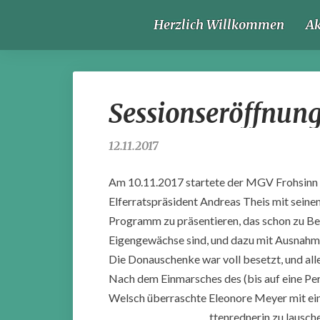
Herzlich Willkommen
Ak
Sessionseröffnun
12.11.2017
Am 10.11.2017 startete der MGV Frohsinn S
Elferratspräsident Andreas Theis mit sein
Programm zu präsentieren, das schon zu Begi
Eigengewächse sind, und dazu mit Ausnahm
Die Donauschenke war voll besetzt, und al
Nach dem Einmarsches des (bis auf eine Per
Welsch überraschte Eleonore Meyer mit ein
ttenrednerin zu lausche