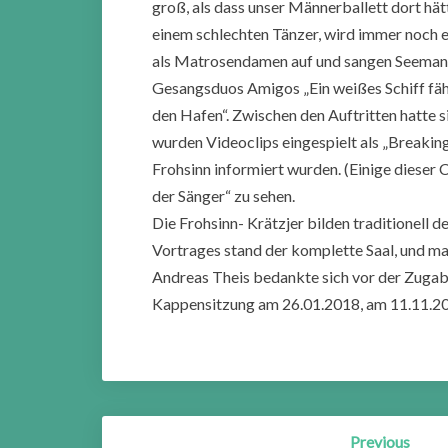
groß, als dass unser Männerballett dort hät
einem schlechten Tänzer, wird immer noch ei
als Matrosendamen auf und sangen Seemanns
Gesangsduos Amigos „Ein weißes Schiff fährt
den Hafen“. Zwischen den Auftritten hatte 
wurden Videoclips eingespielt als „Breakin
Frohsinn informiert wurden. (Einige dieser
der Sänger“ zu sehen.
Die Frohsinn- Krätzjer bilden traditionell 
Vortrages stand der komplette Saal, und ma
Andreas Theis bedankte sich vor der Zugabe
Kappensitzung am 26.01.2018, am 11.11.20
Post
Previous