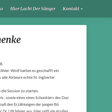
ho
Hier Lacht Der Sänger
Kontakt
henke
8.
hler-Wolf hatten es geschafft ein
 alle Akteure echte St. Ingberter
ie Session zu starten.
s , sowie eines eines Schunklers des Duo
paß den Erzählungen der jungen Bü
 Dr. Ulli Meier aus. Hier reift ein großes