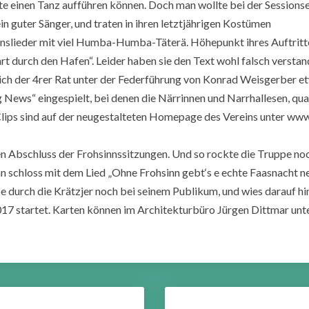
te einen Tanz aufführen können. Doch man wollte bei der Sessionse
n guter Sänger, und traten in ihren letztjährigen Kostümen
lieder mit viel Humba-Humba-Täterä. Höhepunkt ihres Auftrittes 
 durch den Hafen“. Leider haben sie den Text wohl falsch verstand
sich der 4rer Rat unter der Federführung von Konrad Weisgerber e
g News“ eingespielt, bei denen die Närrinnen und Narrhallesen, q
 Clips sind auf der neugestalteten Homepage des Vereins unter www
den Abschluss der Frohsinnssitzungen. Und so rockte die Truppe no
n schloss mit dem Lied „Ohne Frohsinn gebt‘s e echte Faasnacht n
 durch die Krätzjer noch bei seinem Publikum, und wies darauf hi
17 startet. Karten können im Architekturbüro Jürgen Dittmar un