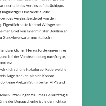
 innerhalb des Vereins auf die Schippe,
ng ungünstiger Umstände alleine
pen des Vereins. Begleitet von den
g. Eigentlich hatte Konrad Weisgerber
geheimen Brief von Innenminister Boullion an
au Genevieve waren musikalisch in
en handwerklichen Herausforderungen ihres
 und bei der Verabschiedung nachfragte,
hlfühle.
 wirklich schöne Kokolores- Rede, welche
ein Auge trocken, als sich Konrad
ort eine Vielzahl St.Ingberter VIP’s und
 seinen Erzählungen zu Omas Geburtstag zu
ühne der Donauschenke ist leider nicht so