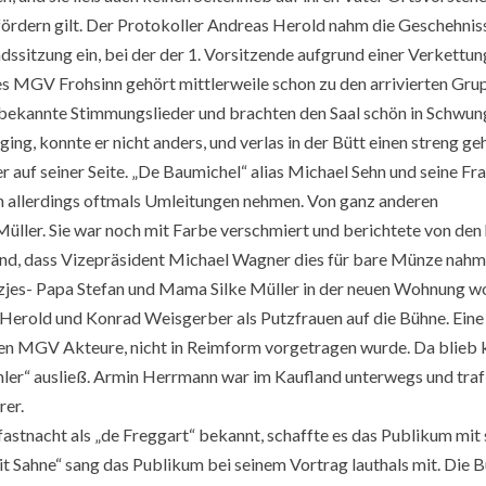
ördern gilt. Der Protokoller Andreas Herold nahm die Geschehnisse
dssitzung ein, bei der der 1. Vorsitzende aufgrund einer Verkettu
 MGV Frohsinn gehört mittlerweile schon zu den arrivierten Grup
 bekannte Stimmungslieder und brachten den Saal schön in Schwun
s ging, konnte er nicht anders, und verlas in der Bütt einen streng 
 auf seiner Seite. „De Baumichel“ alias Michael Sehn und seine Fr
 allerdings oftmals Umleitungen nehmen.
Von ganz anderen
 Müller. Sie war noch mit Farbe verschmiert und berichtete von d
d, dass Vizepräsident Michael Wagner dies für bare Münze nahm,
tzjes- Papa Stefan und Mama Silke Müller
in der neuen Wohnung wo
 Herold und Konrad Weisgerber als Putzfrauen auf die Bühne. Eine
den MGV Akteure, nicht in Reimform vorgetragen wurde. Da blieb k
er“ ausließ. Armin Herrmann war im Kaufland unterwegs und traf d
rer.
stnacht als „de Freggart“ bekannt, schaffte es das Publikum mit
t Sahne“ sang das Publikum bei seinem Vortrag lauthals mit. Die B