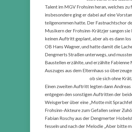
Talent im MGV Frohsinn heran, welches zu f
insbesondere ging er dabei auf eine Vorstan
teilgenommen hatte. Der Fastnachtschor des
Musikern der Frohsinn-Krätzjer sangen sie
keinen Auftritt geplant, aber als es dann lo
OB Hans Wagner, und hatte damit die Lacher
Dengmerts Straßen unterwegs, und mussten
Baustellen erzählte, und erzählte Fabienne
Auszuges aus dem Elternhaus so überzeugen
ob sie sich ohne Krä
Einen zweiten Auftritt legten dann Andreas
entgegen den sonstigen Auftritten der bei
Weisgerber über eine „Motte mit Sprachfehl
Frohsinn-Akteure zum Gefallen seiner Zuhö
Fabian Roschy aus der Dengmerter Hobelsfa
fesseln und nach der Melodie „Aber bitte mi