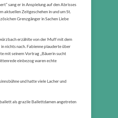
rt“ sang er in Anspielung auf den Abrisses
um aktuellen Zeitgeschehen in und um St.
anzösichen Grenzgänger in Sachen Liebe
würzbach erzählte von der Muff mit dem
in nichts nach. Fabienne plauderte über
zte mit seinem Vortrag „Bäuerin sucht
Büttenrede einbezog waren echte
innsbühne und hatte viele Lacher und
llett als grazile Ballettdamen angetreten