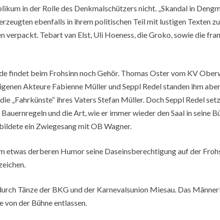
ikum in der Rolle des Denkmalschützers nicht. „Skandal in Dengme
rzeugten ebenfalls in ihrem politischen Teil mit lustigen Texten z
 verpackt. Tebart van Elst, Uli Hoeness, die Groko, sowie die fr
de findet beim Frohsinn noch Gehör. Thomas Oster vom KV Ober
genen Akteure Fabienne Müller und Seppl Redel standen ihm aber 
 die „Fahrkünste“ ihres Vaters Stefan Müller. Doch Seppl Redel set
 Bauernregeln und die Art, wie er immer wieder den Saal in seine 
 bildete ein Zwiegesang mit OB Wagner.
em etwas derberen Humor seine Daseinsberechtigung auf der Frohs
zeichen.
urch Tänze der BKG und der Karnevalsunion Miesau. Das Männerba
 von der Bühne entlassen.