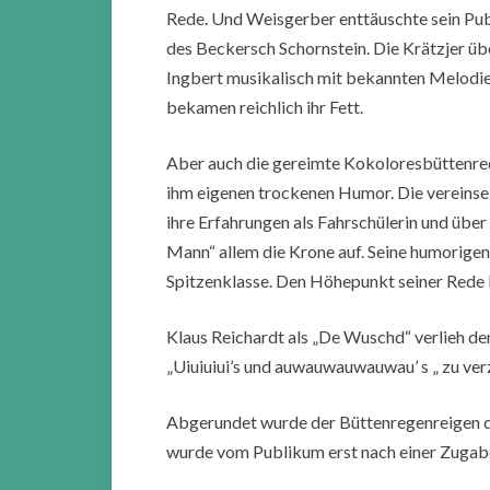
Rede. Und Weisgerber enttäuschte sein Publ
des Beckersch Schornstein. Die Krätzjer übe
Ingbert musikalisch mit bekannten Melodien
bekamen reichlich ihr Fett.
Aber auch die gereimte Kokoloresbüttenre
ihm eigenen trockenen Humor. Die vereinsei
ihre Erfahrungen als Fahrschülerin und über
Mann“ allem die Krone auf. Seine humorigen
Spitzenklasse. Den Höhepunkt seiner Rede
Klaus Reichardt als „De Wuschd“ verlieh d
„Uiuiuiui’s und auwauwauwauwau’ s „ zu ver
Abgerundet wurde der Büttenregenreigen d
wurde vom Publikum erst nach einer Zugabe