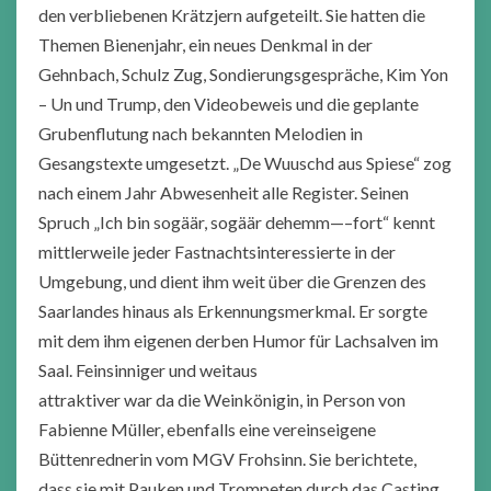
den verbliebenen Krätzjern aufgeteilt. Sie hatten die
Themen Bienenjahr, ein neues Denkmal in der
Gehnbach, Schulz Zug, Sondierungsgespräche, Kim Yon
– Un und Trump, den Videobeweis und die geplante
Grubenflutung nach bekannten Melodien in
Gesangstexte umgesetzt. „De Wuuschd aus Spiese“ zog
nach einem Jahr Abwesenheit alle Register. Seinen
Spruch „Ich bin sogäär, sogäär dehemm—–fort“ kennt
mittlerweile jeder Fastnachtsinteressierte in der
Umgebung, und dient ihm weit über die Grenzen des
Saarlandes hinaus als Erkennungsmerkmal. Er sorgte
mit dem ihm eigenen derben Humor für Lachsalven im
Saal.
Feinsinniger und weitaus
attraktiver war da die Weinkönigin, in Person von
Fabienne Müller, ebenfalls eine vereinseigene
Büttenrednerin vom MGV Frohsinn. Sie berichtete,
dass sie mit Pauken und Trompeten durch das Casting