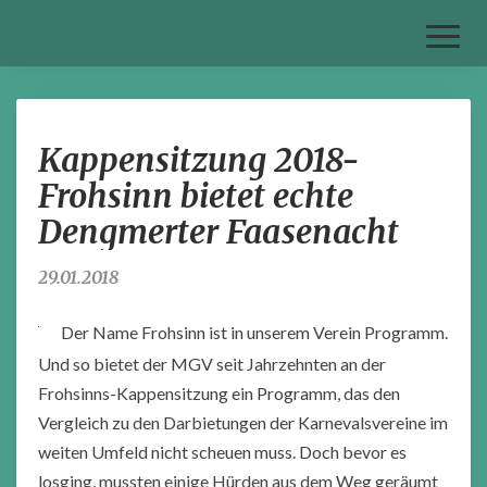
Toggl
Naviga
Kappensitzung
Kappensitzung 2018-
2018-
Frohsinn
Frohsinn bietet echte
bietet
Dengmerter Faasenacht
echte
Dengmerter
Faasenacht
29.01.2018
Der Name Frohsinn ist in unserem Verein Programm.
Und so bietet der MGV seit Jahrzehnten an der
Frohsinns-Kappensitzung ein Programm, das den
Vergleich zu den Darbietungen der Karnevalsvereine im
weiten Umfeld nicht scheuen muss. Doch bevor es
losging, mussten einige Hürden aus dem Weg geräumt