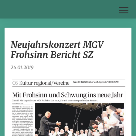
Toggl
Naviga
Neujahrskonzert
Neujahrskonzert MGV
MGV
Frohsinn
Frohsinn Bericht SZ
Bericht
SZ
24.01.2019